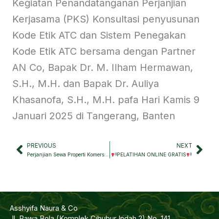
Kegiatan Penandatanganan Perjanjian
Kerjasama (PKS) Konsultasi penyusunan
Kode Etik ATC dan Sistem Penegakan
Kode Etik ATC bersama dengan Partner
AN Co, Bapak Dr. M. Ilham Hermawan,
S.H., M.H. dan Bapak Dr. Auliya
Khasanofa, S.H., M.H. pafa Hari Kamis 9
Januari 2025 di Tangerang, Banten
PREVIOUS
NEXT
Prev
Nex
Perjanjian Sewa Properti Komersial: Hak dan Kewajiban Pihak Penyewa dan Pemilik dalam Kasus Sengketa
PELATIHAN ONLINE GRATIS
Asshyifa Naura & Co
Jl. Rawa Bola (Komplek Cibubur Indah 2) No. 141