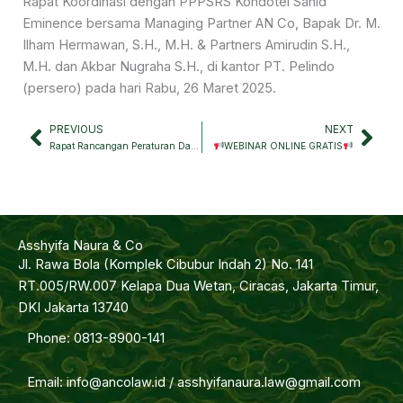
Rapat Koordinasi dengan PPPSRS Kondotel Sahid
Eminence bersama Managing Partner AN Co, Bapak Dr. M.
Ilham Hermawan, S.H., M.H. & Partners Amirudin S.H.,
M.H. dan Akbar Nugraha S.H., di kantor PT. Pelindo
(persero) pada hari Rabu, 26 Maret 2025.
PREVIOUS
NEXT
Prev
Nex
Rapat Rancangan Peraturan Daerah Tentang Rumah Susun
WEBINAR ONLINE GRATIS
Asshyifa Naura & Co
Jl. Rawa Bola (Komplek Cibubur Indah 2) No. 141
RT.005/RW.007 Kelapa Dua Wetan, Ciracas, Jakarta Timur,
DKI Jakarta 13740
Phone: 0813-8900-141
Email: info@ancolaw.id / asshyifanaura.law@gmail.com