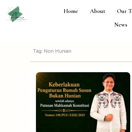
Lewati
Home
About
Our T
ke
konten
News
Tag: Non Hunian