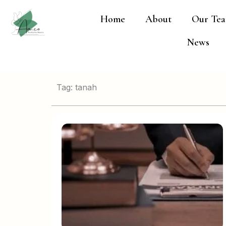
Lewati
Home
About
Our Te
ke
konten
News
Tag: tanah