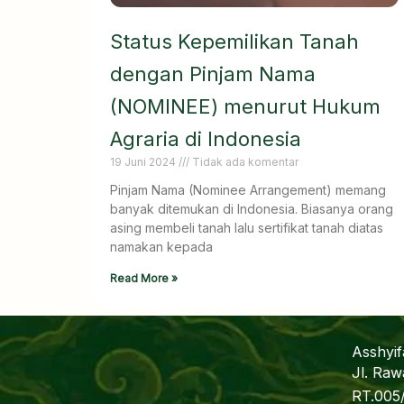
Status Kepemilikan Tanah
dengan Pinjam Nama
(NOMINEE) menurut Hukum
Agraria di Indonesia
19 Juni 2024
Tidak ada komentar
Pinjam Nama (Nominee Arrangement) memang
banyak ditemukan di Indonesia. Biasanya orang
asing membeli tanah lalu sertifikat tanah diatas
namakan kepada
Read More »
Asshyi
Jl. Raw
RT.005