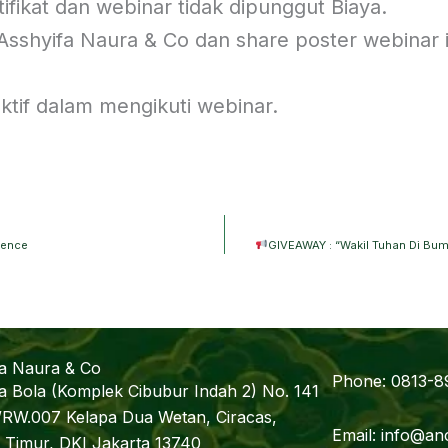
fikat dan webinar tidak dipunggut Biaya.
 Asshyifa Naura & Co dan share poster webinar i
aktif dalam mengikuti webinar.
nence
GIVEAWAY : “Wakil Tuhan Di Bu
fa Naura & Co
Phone: 0813-8
a Bola (Komplek Cibubur Indah 2) No. 141
/RW.007 Kelapa Dua Wetan, Ciracas,
Email: info@anc
 Timur, DKI Jakarta 13740