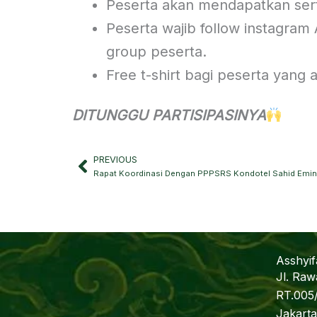
Peserta akan mendapatkan serti
Peserta wajib follow instagram
group peserta.
Free t-shirt bagi peserta yang 
DITUNGGU PARTISIPASINYA
PREVIOUS
Prev
Rapat Koordinasi Dengan PPPSRS Kondotel Sahid Emi
Asshyi
Jl. Raw
RT.005
Jakarta