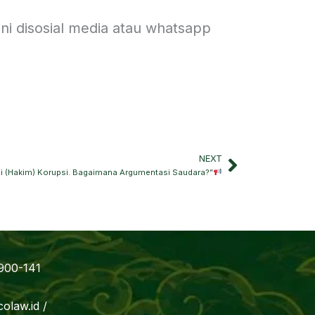
ni disosial media atau whatsapp
NEXT
Next
mi (Hakim) Korupsi. Bagaimana Argumentasi Saudara?”
900-141
olaw.id /