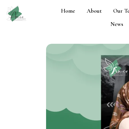
Lewati
Home
About
Our T
ke
konten
News