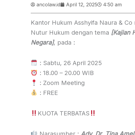
ancolaw.id
April 12, 2025
4:50 am
Kantor Hukum Asshyifa Naura & Co 
Nutur Hukum dengan tema
[Kajian
Negara]
, pada :
: Sabtu, 26 April 2025
: 18.00 – 20.00 WIB
: Zoom Meeting
: FREE
KUOTA TERBATAS
Narasumber :
Adv. Dr. Tina Amel