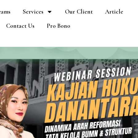
eams
Services
Our Client
Article
Contact Us
Pro Bono