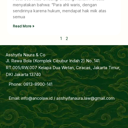
menyatakan bahwa: “Para ahli waris, dengan
sendirinya karena hukum, mendapat hak miik atas
semua
Read More »
1
2
Asshyifa Naura & Co
Jl. Rawa Bola (Komplek Cibubur Indah 2) No. 141
RT.005/RW.007 Kelapa Dua Wetan, Ciracas, Jakarta Timur,
DKI Jakarta 13740
Phone: 0813-8900-141
Email: info@ancolaw.id / asshyifanaura.law@gmail.com