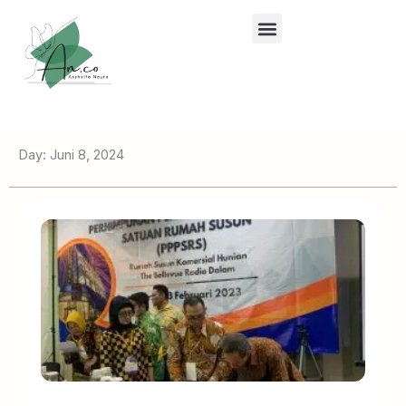
Lewati
ke
konten
Day: Juni 8, 2024
Page
Page