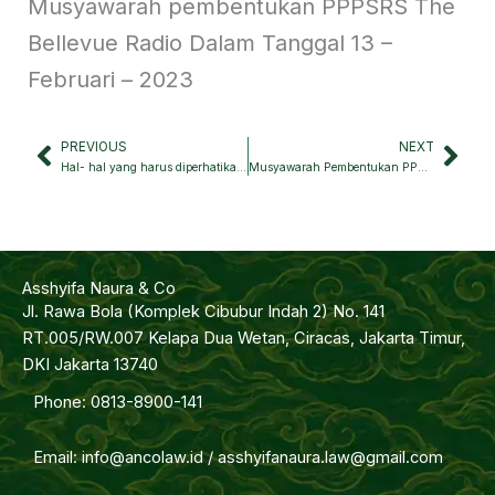
Musyawarah pembentukan PPPSRS The
Bellevue Radio Dalam Tanggal 13 –
Februari – 2023
PREVIOUS
NEXT
Prev
Nex
Hal- hal yang harus diperhatikan ketika Penyidik Kepolisian melakukan Penangkapan
Musyawarah Pembentukan PPPSRS The Reiz Condo Medan
Asshyifa Naura & Co
Jl. Rawa Bola (Komplek Cibubur Indah 2) No. 141
RT.005/RW.007 Kelapa Dua Wetan, Ciracas, Jakarta Timur,
DKI Jakarta 13740
Phone: 0813-8900-141
Email: info@ancolaw.id / asshyifanaura.law@gmail.com