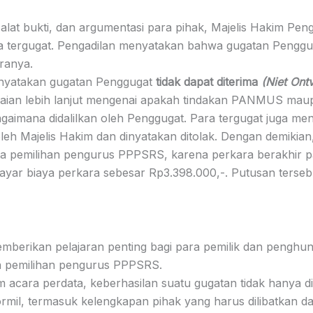
lat bukti, dan argumentasi para pihak, Majelis Hakim Peng
a tergugat. Pengadilan menyatakan bahwa gugatan Penggug
aranya.
nyatakan gugatan Penggugat
tidak dapat diterima
(Niet Ont
nilaian lebih lanjut mengenai apakah tindakan PANMUS m
mana didalilkan oleh Penggugat. Para tergugat juga me
 oleh Majelis Hakim dan dinyatakan ditolak. Dengan demikia
ta pemilihan pengurus PPPSRS, karena perkara berakhir pa
ar biaya perkara sebesar Rp3.398.000,-. Putusan terseb
mberikan pelajaran penting bagi para pemilik dan pengh
n pemilihan pengurus PPPSRS.
cara perdata, keberhasilan suatu gugatan tidak hanya dite
formil, termasuk kelengkapan pihak yang harus dilibatkan da