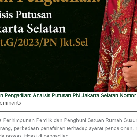
Pengadilan: Analisis Putusan PN Jakarta Selatan Nomor 
omments
 Perhimpunan Pemilik dan Penghuni Satuan Rumah Susun 
jarang, perbedaan penafsiran terhadap syarat pencalonan
roses litigasi di pengadilan.