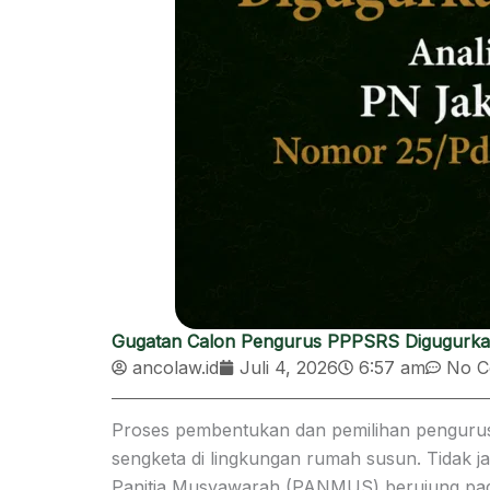
Gugatan Calon Pengurus PPPSRS Digugurkan 
ancolaw.id
Juli 4, 2026
6:57 am
No C
Proses pembentukan dan pemilihan pengurus
sengketa di lingkungan rumah susun. Tidak 
Panitia Musyawarah (PANMUS) berujung pada p