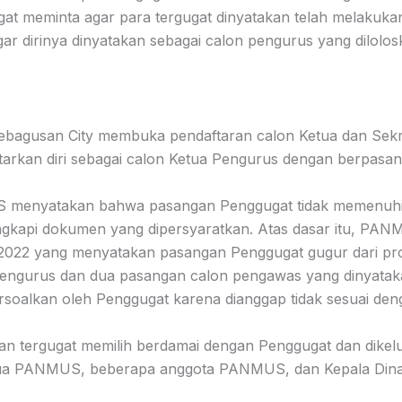
gat meminta agar para tergugat dinyatakan telah melaku
gar dirinya dinyatakan sebagai calon pengurus yang dilo
agusan City membuka pendaftaran calon Ketua dan Sekr
arkan diri sebagai calon Ketua Pengurus dengan berpasa
MUS menyatakan bahwa pasangan Penggugat tidak memenuhi 
lengkapi dokumen yang dipersyaratkan. Atas dasar itu, P
022 yang menyatakan pasangan Penggugat gugur dari pr
ngurus dan dua pasangan calon pengawas yang dinyataka
persoalkan oleh Penggugat karena dianggap tidak sesuai 
gian tergugat memilih berdamai dengan Penggugat dan dikelu
etua PANMUS, beberapa anggota PANMUS, dan Kepala Din