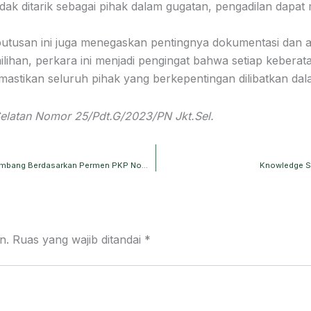
ak ditarik sebagai pihak dalam gugatan, pengadilan dapat 
n ini juga menegaskan pentingnya dokumentasi dan admin
ihan, perkara ini menjadi pengingat bahwa setiap keberatan
astikan seluruh pihak yang berkepentingan dilibatkan dalam
Selatan Nomor 25/Pdt.G/2023/PN Jkt.Sel.
Memahami Tenggat Waktu dan Kewajiban Hukum Pengembang Berdasarkan Permen PKP Nomor 4 Tahun 2025.
Knowledge Sh
n.
Ruas yang wajib ditandai
*