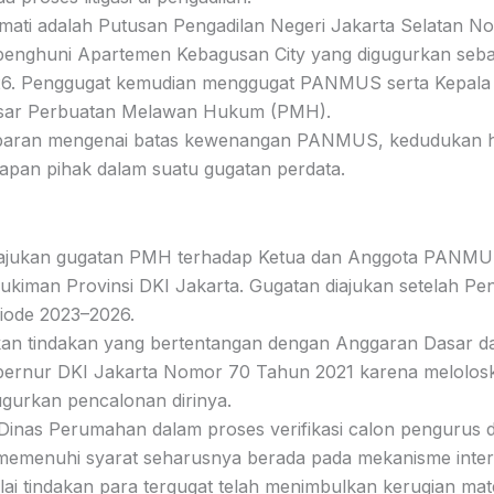
mati adalah Putusan Pengadilan Negeri Jakarta Selatan No
n penghuni Apartemen Kebagusan City yang digugurkan se
026. Penggugat kemudian menggugat PANMUS serta Kepal
asar Perbuatan Melawan Hukum (PMH).
mbaran mengenai batas kewenangan PANMUS, kedudukan h
pan pihak dalam suatu gugatan perdata.
ngajukan gugatan PMH terhadap Ketua dan Anggota PANMU
man Provinsi DKI Jakarta. Gugatan diajukan setelah Pengg
iode 2023–2026.
an tindakan yang bertentangan dengan Anggaran Dasar 
bernur DKI Jakarta Nomor 70 Tahun 2021 karena melolos
gurkan pencalonan dirinya.
 Dinas Perumahan dalam proses verifikasi calon pengurus
emenuhi syarat seharusnya berada pada mekanisme inte
i tindakan para tergugat telah menimbulkan kerugian materi