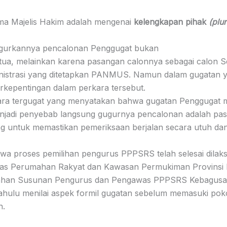
ama Majelis Hakim adalah mengenai
kelengkapan pihak
(plur
gugurkannya pencalonan Penggugat bukan
tua, melainkan karena pasangan calonnya sebagai calon Se
nistrasi yang ditetapkan PANMUS. Namun dalam gugatan yan
erkepentingan dalam perkara tersebut.
ara tergugat yang menyatakan bahwa gugatan Penggugat 
enjadi penyebab langsung gugurnya pencalonan adalah pas
ng untuk memastikan pemeriksaan berjalan secara utuh da
hwa proses pemilihan pengurus PPPSRS telah selesai dila
inas Perumahan Rakyat dan Kawasan Permukiman Provinsi 
ahan Susunan Pengurus dan Pengawas PPPSRS Kebagusan 
dahulu menilai aspek formil gugatan sebelum memasuki po
n.