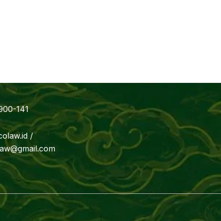
900-141
olaw.id /
.law@gmail.com