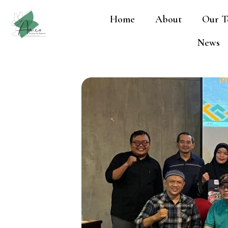
Lewati
Home
About
Our T
ke
konten
News