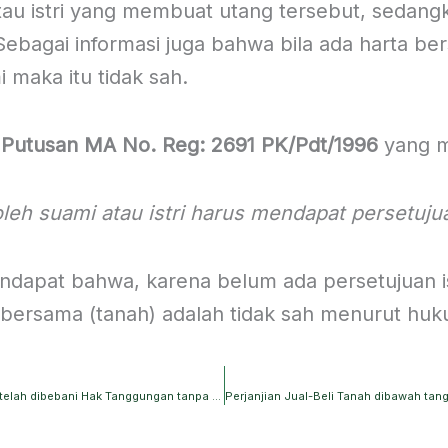
atau istri yang membuat utang tersebut, sedang
Sebagai informasi juga bahwa bila ada harta be
i maka itu tidak sah.
 Putusan MA No. Reg: 2691 PK/Pdt/1996
yang m
eh suami atau istri harus mendapat persetujuan
dapat bahwa, karena belum ada persetujuan is
 bersama (tanah) adalah tidak sah menurut huk
Kreditur dapat menjual Lelang Barang milik Debitur yang telah dibebani Hak Tanggungan tanpa harus melalui Pengadilan