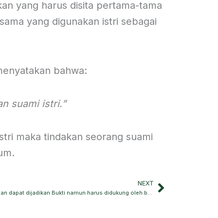
kan yang harus disita pertama-tama
rsama yang digunakan istri sebagai
enyatakan bahwa:
 suami istri.”
tri maka tindakan seorang suami
um.
NEXT
Next
Perjanjian Jual-Beli Tanah dibawah tangan dapat dijadikan Bukti namun harus didukung oleh bukti lainnya