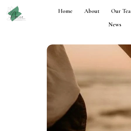
Lewati
Home
About
Our Te
ke
konten
News