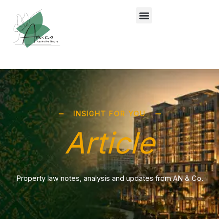
Lewati
ke
konten
INSIGHT FOR YOU
Article
Property law notes, analysis and updates from AN & Co.