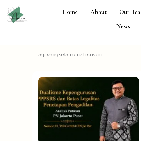
Lewati
Home
About
Our Te
ke
konten
News
Tag: sengketa rumah susun